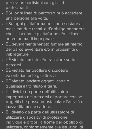
per evitare collisioni con gli altri
partecipanti.
Su ogni linea di percorso può accedere
una persona alla volta.
Su ogni piattaforma possono sostare al
massimo due utenti. è d’obbligo attendere
che si liberino le piattaforme e/o le linee
aeree prima di impegnale.
È severamente vietato fumare all’interno
del parco avventura e/o in prossimità di
imbragature.
È vietato sostate e/o transitare sotto i
percorsi.
È vietato far oscillare o scuotere
volontariamente gli attrezzi.
È vietato lanciare oggetti, carta o
qualsiasi altro rifiuto a terra.
Il divieto da parte dell’utilizzatore
impegnato nei percorsi di portare con se
oggetti che possano ostacolare l’attività o
inavvertitamente cadere.
Il divieto da parte dell'utilizzatore di
utilizzare dispositivi di protezione
individuale propri, a fronte dell'obbligo di
utilizzare, conformemente alle istruzioni di