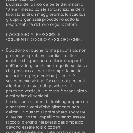
L'utilizzo del parco da parte dei minori di
18 è ammesso con la sottoscrizione della
liberatoria di un maggiorenne. le scuole, i
gruppi organizzati procedono sotto la
responsabilità del loro organizzatore.
L'ACCESSO AI PERCORSI E'
CONSENTITO SOLO A COLORO CHE :
Godono di buona forma psicofisica, non
presentano problemi cardiaci o altre
malattie che possono limitare le capacità
dell’individuo, non hanno ingerito sostanze
che possano alterare il comportamento
(alcool, droghe, medicinali). inoltre è
severamente vietato l’accesso ai percorsi
alle donne in stato di gravidanza. il
percorso verde, blu e rosso è sconsigliato
a chi soffre di vertigini.
Indossano scarpe da trekking oppure da
ginnastica e capi d’abbigliamento non
delicati, in quanto si potrebbero sporcare
di resina, inoltre i capelli dovranno essere
raccolti. piercing nei pressi dell’ombelico
devono essere tolti o coperti
completamente mediante nastro causa la