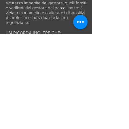
sicurezza impartite dal gestore, quelli forniti
e verificati dal gestore del parco. inoltre è
vietato manomettere o alterare i dispositivi
di protezione individuale e la loro
regolazione.
SI RICORDA INOLTRE CHE:
L’ultimo acceso ai percorsi è consentito
fino a un’ora e mezza prima della chiusura
del parco (17.30).
In caso di maltempo o di emergenza, il
personale si riserva la facoltà di
sospendere l’accesso ai percorsi e la loro
fruizione e verrà omaggiata una nuova
entrata. in ogni caso non si effettuano
rimborsi.
Il divieto da parte dell’utilizzatore di
attuare comportamenti incauti e non
conformi ai requisiti di sicurezza e alle
norme comportamentali definiti e impartiti
dal gestore: gli autori di tali comportamenti
verranno chiamati a rispondere
direttamente e verrà vietata la
prosecuzione dell’utilizzo del parco.