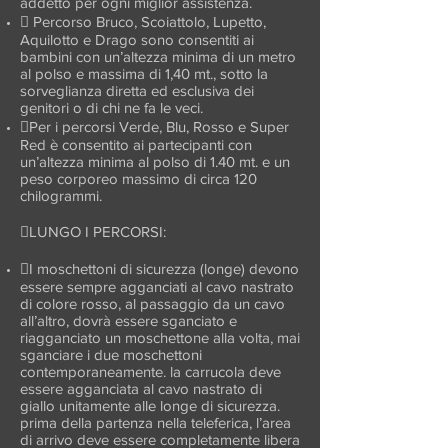
addetto per ogni miglior assistenza.
 Percorso Bruco, Scoiattolo, Lupetto,
Aquilotto e Drago sono consentiti ai
bambini con un’altezza minima di un metro
al polso e massima di 1,40 mt., sotto la
sorveglianza diretta ed esclusiva dei
genitori o di chi ne fa le veci.
Per i percorsi Verde, Blu, Rosso e Super
Red è consentito ai partecipanti con
un’altezza minima al polso di 1.40 mt. e un
peso corporeo massimo di circa 120
chilogrammi.
LUNGO I PERCORSI:
I moschettoni di sicurezza (longe) devono
essere sempre agganciati al cavo nastrato
di colore rosso, al passaggio da un cavo
all’altro, dovrà essere sganciato e
riagganciato un moschettone alla volta, mai
sganciare i due moschettoni
contemporaneamente. la carrucola deve
essere agganciata al cavo nastrato di
giallo unitamente alle longe di sicurezza.
prima della partenza nella teleferica, l’area
di arrivo deve essere completamente libera