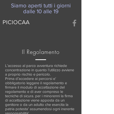
Siamo aperti tutti i giorni
dalle 10 alle 19
PICIOCAA
Il Regolamento
L’accesso al parco avventura richiede
concentrazione in quanto l’utilizzo avviene
a proprio rischio e pericolo.
Prima d’accedere ai percorsi e’
obbligatorio leggere il regolamento e
firmare il modulo di accettazione del
regolamento e di aver compreso le
tecniche di sicura. per i minorenni la firma
di accettazione viene apposta da un
genitore o da un adulto che esercita la
patria potesta’ assumendosi ogni inerente
responsabilità'.